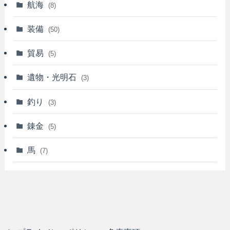
航海
(8)
装備
(50)
貿易
(5)
遺物・光明石
(3)
釣り
(3)
錬金
(5)
馬
(7)