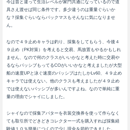
今は昔と違って生活レベルが家門共通になっているので道
具さえ渡せば同じ条件です。多少違うのは重量ぐらいか
な？採集ぐらいならバックマスもそんなに気になりませ
ん。
なので４９止めキャラは釣り、採集をしてもらう、今後４
９止め（PK対策）を考えると交易、馬放置もやるかもしれ
ません、なので何のクラスがいいかなと考えた時に交易や
るならパッシブもってるCOがいいかなと考えましたが大型
船の速度UPと泳ぐ速度のパッシブはたしかLv60、４９止め
キャラでは使えない。他のクラスも考えましたが４９止め
では使えないパッシブが多いんですよね。なので単純に重
量の理由でシャイにしました。
シャイなので採集アバターを衣装交換券を使って作らなく
ても取引所でどきどきコレクター一式を購入すれば採集経
験値１０％簡単につくので少し現金を節約できました。