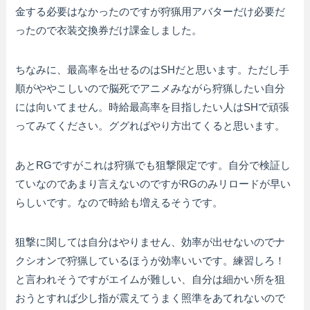
金する必要はなかったのですが狩猟用アバターだけ必要だ
ったので衣装交換券だけ課金しました。
ちなみに、最高率を出せるのはSHだと思います。ただし手
順がややこしいので脳死でアニメみながら狩猟したい自分
には向いてません。時給最高率を目指したい人はSHで頑張
ってみてください。ググればやり方出てくると思います。
あとRGですがこれは狩猟でも狙撃限定です。自分で検証し
ていなのであまり言えないのですがRGのみリロードが早い
らしいです。なので時給も増えるそうです。
狙撃に関しては自分はやりません、効率が出せないのでナ
クシオンで狩猟しているほうが効率いいです。練習しろ！
と言われそうですがエイムが難しい、自分は細かい所を狙
おうとすれば少し指が震えてうまく照準をあてれないので