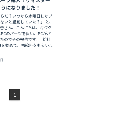
ようになりました！
からだ？いつから水曜日しかブ
ないと錯覚していた？」 と、
、皆さん、こんにちは、キクク
はPCのパーツを買い、PCがパ
たのでその報告です。 給料
事を始めて、初給料をもらいま
4日
1