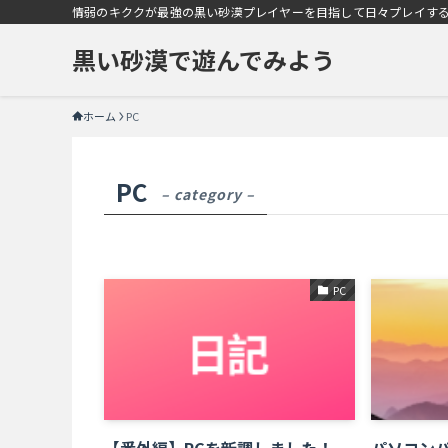
情弱のキククが最強の黒い砂漠プレイヤーを目指して日々プレイす
黒い砂漠で遊んでみよう
ホーム
PC
PC
– category –
PC
【番外編】PCを新調しました！
パソコン