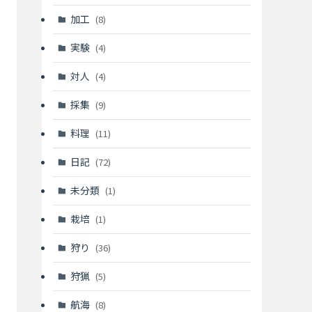
加工
(8)
実験
(4)
対人
(4)
採集
(9)
料理
(11)
日記
(72)
未分類
(1)
栽培
(1)
狩り
(36)
狩猟
(5)
航海
(8)