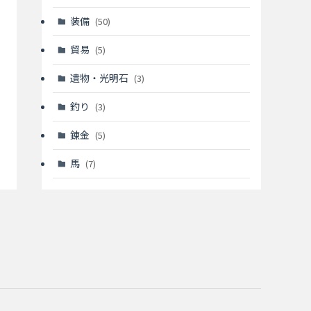
装備
(50)
貿易
(5)
遺物・光明石
(3)
釣り
(3)
錬金
(5)
馬
(7)