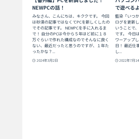
NEWPCの話！
で遊べる
みなさん、こんにちは、キククです。 今回
藍染「いつ
は砂漠の記事ではなくてPCを新しくしたの
ログを更新し
でその記事です。 NEWPCを手に入れるま
いうことで
で！ 自分のPCは今から５年ほど前に１８
です。 今日
万ぐらいで作れた構成なのでそんなに良く
ワーアップし
ない、最近だったと思うのですが、１年た
日！ 最近仕
ったかな？...
し...
2024年3月2日
2022年7月1