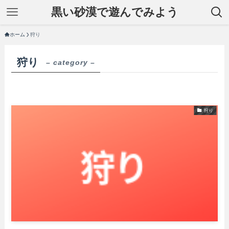
黒い砂漠で遊んでみよう
ホーム
狩り
狩り
– category –
狩り