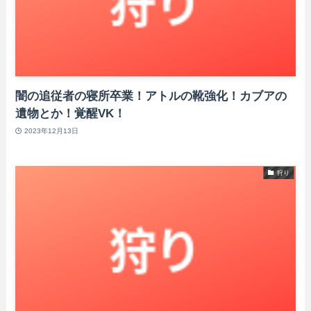
闇の追従者の寝所卒業！アトルの靴強化！カブアの
遺物とか！覚醒VK！
2023年12月13日
狩り