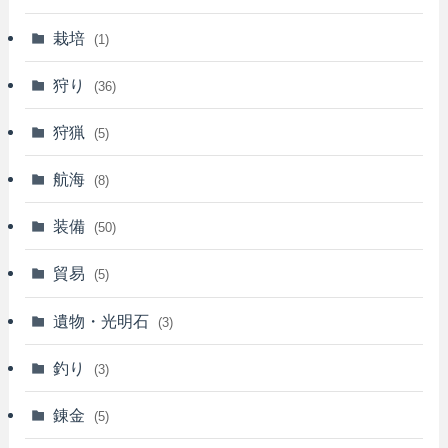
栽培
(1)
狩り
(36)
狩猟
(5)
航海
(8)
装備
(50)
貿易
(5)
遺物・光明石
(3)
釣り
(3)
錬金
(5)